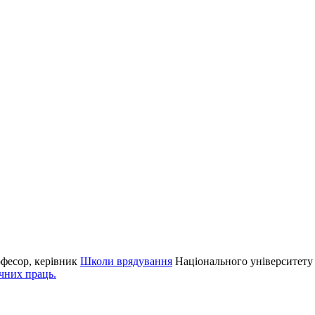
офесор, керівник
Школи врядування
Національного університету 
чних праць.