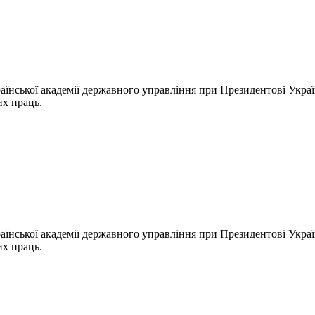
їнської академії державного управління при Президентові Украї
их праць.
їнської академії державного управління при Президентові Украї
их праць.