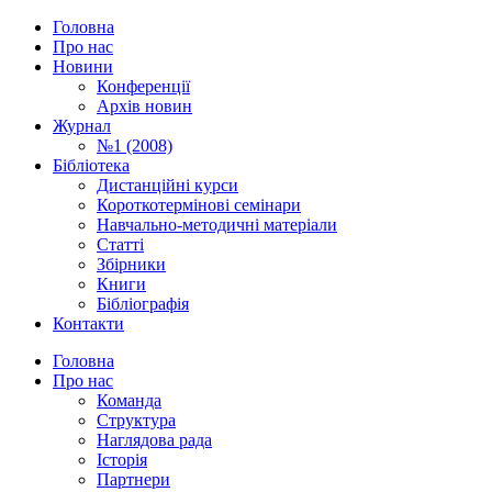
Головна
Про нас
Новини
Конференції
Архів новин
Журнал
№1 (2008)
Бібліотека
Дистанційні курси
Короткотермінові семінари
Навчально-методичні матеріали
Статті
Збірники
Книги
Бібліографія
Контакти
Головна
Про нас
Команда
Структура
Наглядова рада
Історія
Партнери