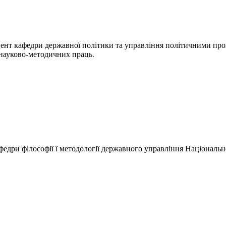
цент кафедри державної політики та управління політичними пр
 науково-методичних праць.
федри філософії ї методології державного управління Національн