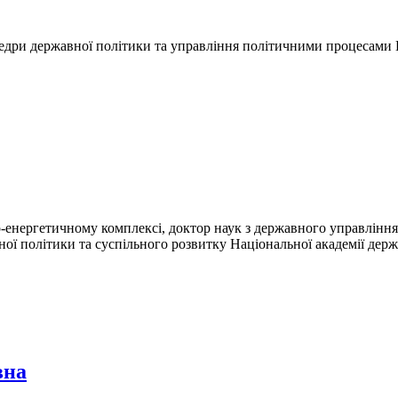
едри державної політики та управління політичними процесами 
о-енергетичному комплексі, доктор наук з державного управлінн
ої політики та суспільного розвитку Національної академії дер
вна